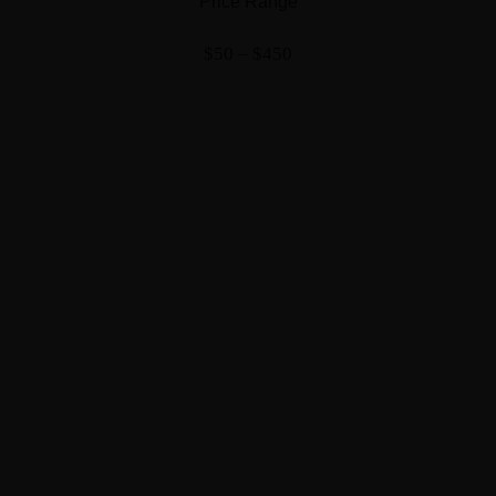
Price Range
$50 – $450
Make an Appointment